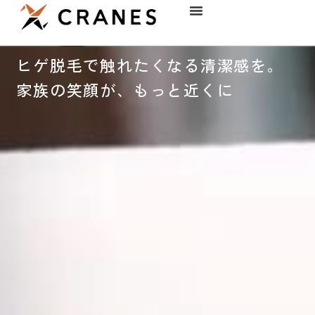
内
容
を
ス
ヒゲ脱毛で
触れたくなる清潔感を。
キ
家族の笑顔が、
もっと近くに
ッ
プ