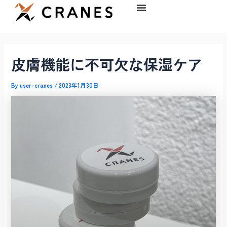
内
容
を
ス
キ
皮膚機能に不可欠な保湿ケア
ッ
プ
By
user-cranes
/
2023年1月30日