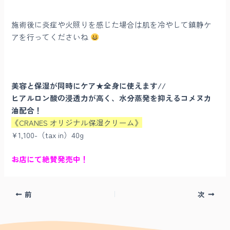
施術後に炎症や火照りを感じた場合は肌を冷やして鎮静ケ
アを行ってくださいね
美容と保湿が同時にケア★全身に使えます//
ヒアルロン酸の浸透力が高く、水分蒸発を抑えるコメヌカ
油配合！
《CRANES オリジナル保湿クリーム》
¥1,100-（tax in）40g
お店にて絶賛発売中！
前
次