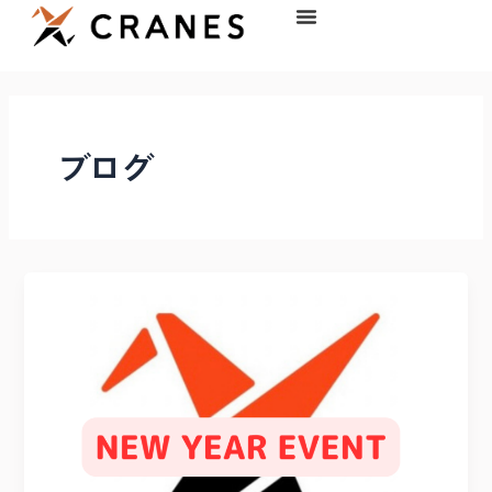
内
容
を
ス
キ
ッ
ブログ
プ